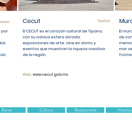
Cecut
Muro
Teatro
useo
 por
El CECUT es el corazón cultural de Tijuana,
El mur
con su icónica esfera dorada,
de con
das
exposiciones de arte, cine en domo y
mensaj
eventos que muestran la riqueza creativa
mar se
ada
de la región.
fronte
Web:
www.cecut.gob.mx
Bares
Cultura
Restaurante
Hoteles