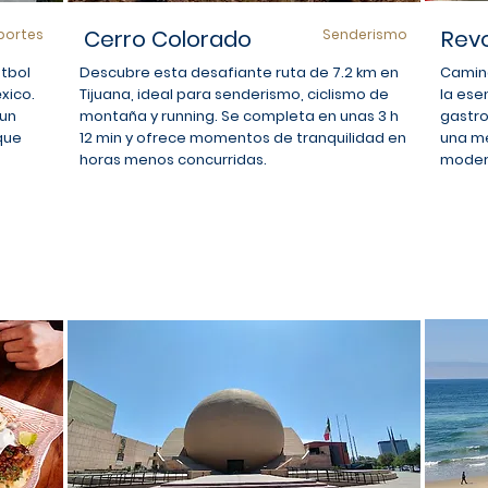
Cerro Colorado
Revo
portes
Senderismo
útbol
Descubre esta desafiante ruta de 7.2 km en
Camina
xico.
Tijuana, ideal para senderismo, ciclismo de
la ese
 un
montaña y running. Se completa en unas 3 h
gastro
que
12 min y ofrece momentos de tranquilidad en
una me
horas menos concurridas.
moder