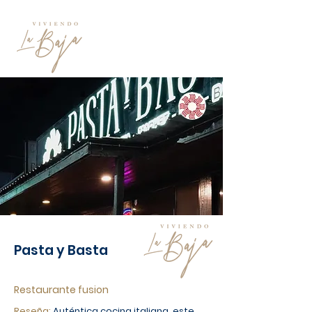
Pasta y Basta
Restaurante fusion
Reseña:
Auténtica cocina italiana, este