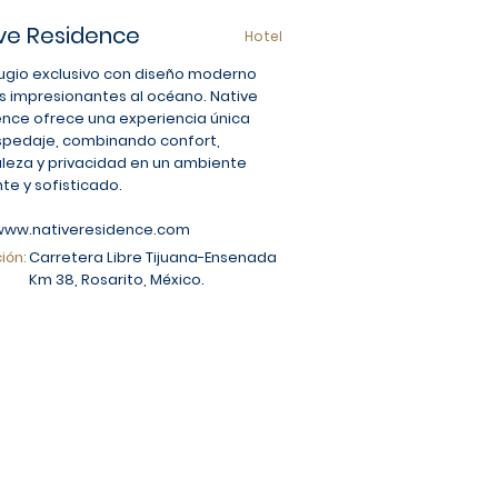
ve Residence
Hotel
ugio exclusivo con diseño moderno
as impresionantes al océano. Native
nce ofrece una experiencia única
spedaje, combinando confort,
leza y privacidad en un ambiente
nte y sofisticado.
www.nativeresidence.com
ión:
Carretera Libre Tijuana-Ensenada
Km 38, Rosarito, México.