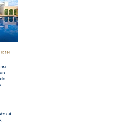
Hotel
una
con
 de
.
ntazul
.