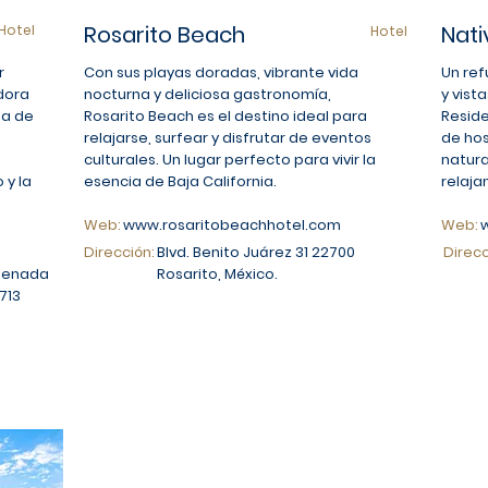
Rosarito Beach
Nati
Hotel
Hotel
r
Con sus playas doradas, vibrante vida
Un ref
dora
nocturna y deliciosa gastronomía,
y vist
ta de
Rosarito Beach es el destino ideal para
Reside
relajarse, surfear y disfrutar de eventos
de ho
culturales. Un lugar perfecto para vivir la
natura
 y la
esencia de Baja California.
relaja
Web:
www.rosaritobeachhotel.com
Web:
Dirección:
Blvd. Benito Juárez 31 22700
Direcc
nsenada
Rosarito, México.
713