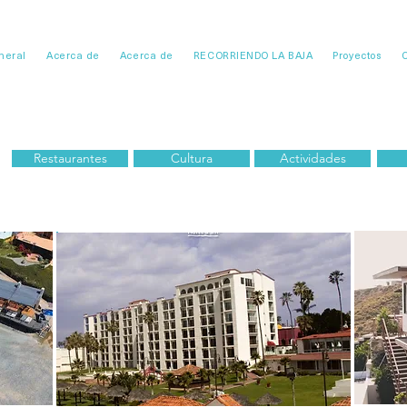
neral
Acerca de
Acerca de
RECORRIENDO LA BAJA
Proyectos
Restaurantes
Cultura
Actividades