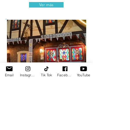
Ver más
Heidelberg
Fusión
Email
Instagram
Tik Tok
Facebook
YouTube
Diverso menú internacional en un
amplio comedor familiar con
decorado rústico europeo y un bar
estilo alemán.
Ver más