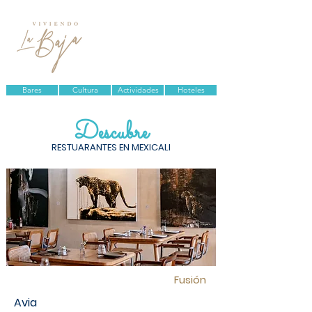
Bares
Cultura
Actividades
Hoteles
Descubre
RESTUARANTES EN MEXICALI
Fusión
Avia